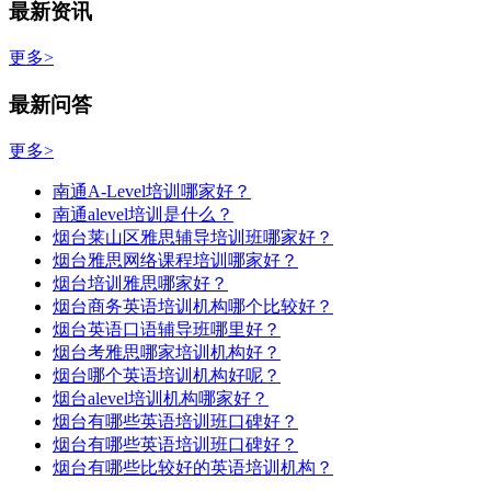
最新资讯
更多>
最新问答
更多>
南通A-Level培训哪家好？
南通alevel培训是什么？
烟台莱山区雅思辅导培训班哪家好？
烟台雅思网络课程培训哪家好？
烟台培训雅思哪家好？
烟台商务英语培训机构哪个比较好？
烟台英语口语辅导班哪里好？
烟台考雅思哪家培训机构好？
烟台哪个英语培训机构好呢？
烟台alevel培训机构哪家好？
烟台有哪些英语培训班口碑好？
烟台有哪些英语培训班口碑好？
烟台有哪些比较好的英语培训机构？