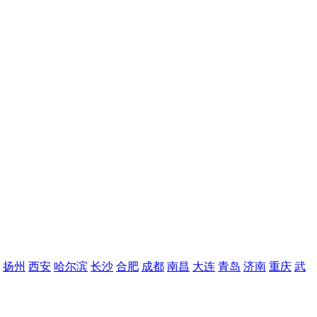
扬州
西安
哈尔滨
长沙
合肥
成都
南昌
大连
青岛
济南
重庆
武